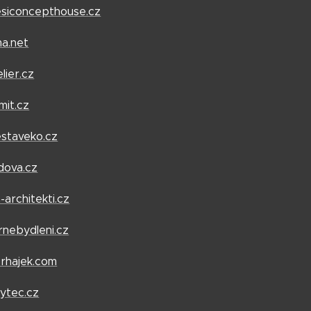
siconcepthouse.cz
ma.net
lier.cz
mit.cz
staveko.cz
dova.cz
architekti.cz
rnebydleni.cz
erhajek.com
ytec.cz