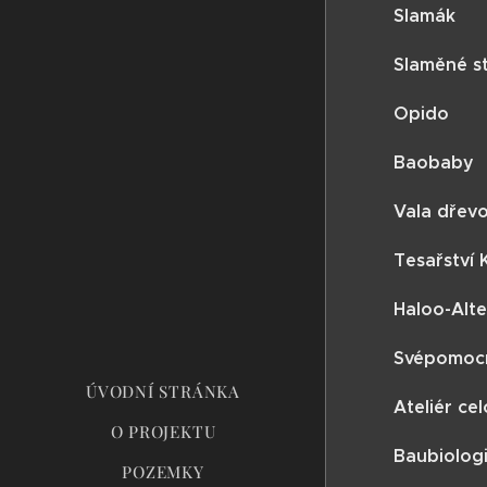
Slamák
Slaměné s
Opido
Baobaby
Vala dřev
Tesařství K
Haloo-Alte
Svépomocn
ÚVODNÍ STRÁNKA
Ateliér ce
O PROJEKTU
Baubiologi
POZEMKY