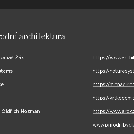
rodní architektura
 Tomáš Žák
https://www.archi
stems
https://naturesys
ce
https://michaelri
https://krtkodom.
o Oldřich Hozman
https://www.arc.c
www.prirodnibydle