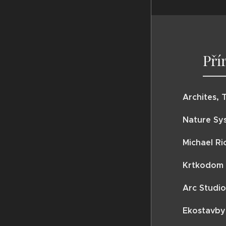
Pří
Archites,
Nature Sy
Michael Ri
Krtkodom
Arc Studi
Ekostavby