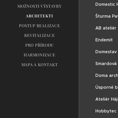
Domestic 
MOŽNOSTI VÝSTAVBY
ARCHITEKTI
Šturma Pa
POSTUP REALIZACE
AB ateliér
REVITALIZACE
Endemit
PRO PŘÍRODU
Domestav
HARMONIZACE
Smardová
MAPA A KONTAKT
Doma archi
Úsporné b
Ateliér Há
Hobbytec