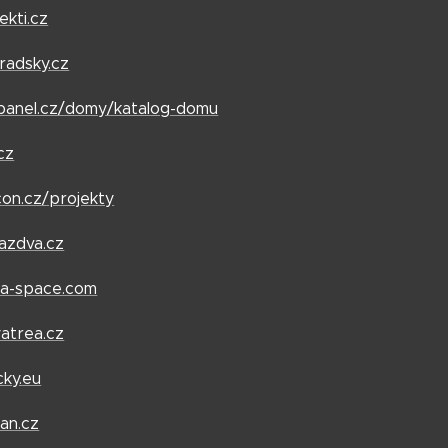
ekti.cz
radsky.cz
panel.cz/domy/katalog-domu
cz
con.cz/projekty
azdva.cz
ra-space.com
atrea.cz
cky.eu
an.cz