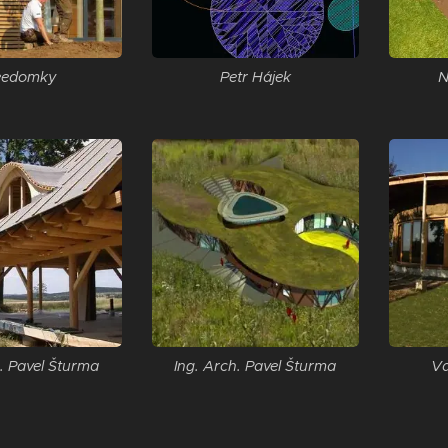
eedomky
Petr Hájek
N
h. Pavel Šturma
Ing. Arch. Pavel Šturma
Va