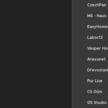
CzechPan
MS - Haus
EasyHome
Labor13
Vesper H
Ataxonet
Dřevostav
Pur Live
CS Dům
05 Studio