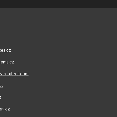
tes.cz
tems.cz
cearchitect.com
sk
z
ni.cz