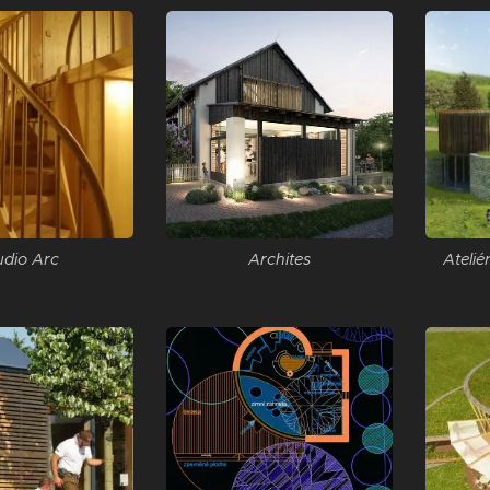
udio Arc
Archites
Atelié