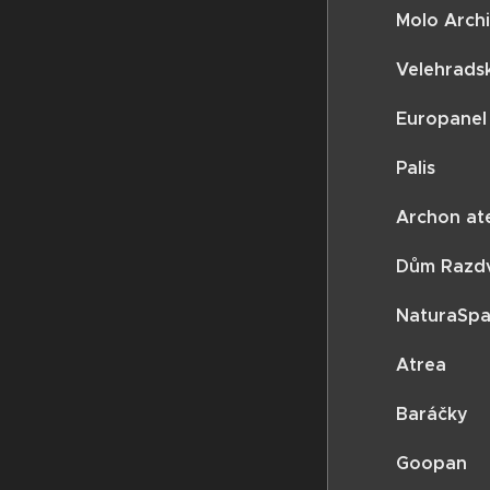
Molo Archi
Velehrads
Europanel
Palis
Archon ate
Dům Razd
NaturaSp
Atrea
Baráčky
Goopan