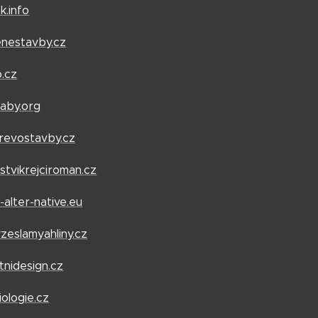
k.info
enestavby.cz
.cz
aby.org
drevostavby.cz
stvikrejciroman.cz
-alter-native.eu
zeslamyahliny.cz
tnidesign.cz
ologie.cz