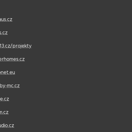
aus.cz
s.cz
13.cz/projekty
erhomes.cz
onet.eu
vby-mc.cz
ve.cz
m.cz
dio.cz