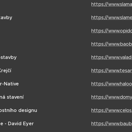
https://www.slama
tavby
https://www.slam
https://www.opido
https://www.baob
ostavby
https://www.vala
rejčí
https://www.tesar
r-Native
https://www.haloo
á stavení
https://www.domy
lostního designu
https://www.celos
e - David Eyer
https://www.baubi